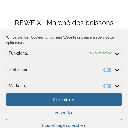
GALERIE
REWE XL Marché des boissons
EMPLOIS
Wir verwenden Cookies, um unsere Website und unseren Service zu
optimieren.
Funktional
Toujours activé
Statistiken
Statisti
Marketing
Heures d’ouverture
Marketi
Akzeptieren
Du lundi au vendredi :
de 7 h à 21 h
Samedi :
de 7 h à 19 h
verwerfen
Dimanche :
de 8 h à 18 h
Einstellungen speichern