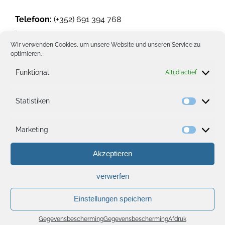
Telefoon:
(+352) 691 394 768
info@dogwash.lu
Wir verwenden Cookies, um unsere Website und unseren Service zu
Website
optimieren.
Locatie op de kaart
Funktional
Altijd actief
Statistiken
Statisti
Marketing
Marketi
Akzeptieren
verwerfen
Einstellungen speichern
Gegevensbescherming
Gegevensbescherming
Afdruk