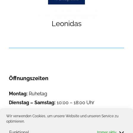
GALERIE
Leonidas
JOBS
Öffnungszeiten
Montag:
Ruhetag
Dienstag – Samstag:
10:00 – 18:00 Uhr
Sonntag:
09:30 – 13:30 Uhr
Wir verwenden Cookies, um unsere Website und unseren Service zu
optimieren.
Kontaktdaten
Funktional
Immer aktiv