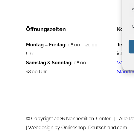
S
M
Öffnungszeiten
Konta
Montag – Freitag:
08:00 – 20:00
Telefon
Uhr
info@e
Samstag & Sonntag:
08:00 –
Websei
18:00 Uhr
Standor
© Copyright 2026 Nonnemillen-Center | Alle Re
| Webdesign by Onlineshop-Deutschland.com