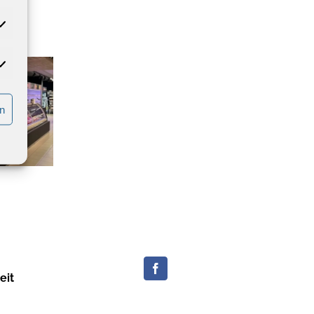
atistiken
rketing
rn
eit