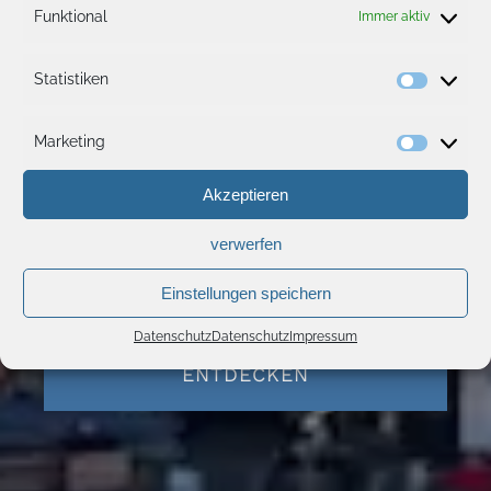
Funktional
Immer aktiv
Statistiken
Statisti
Marketing
Marketi
Akzeptieren
verwerfen
Einstellungen speichern
Datenschutz
Datenschutz
Impressum
EINKAUFSZENTRUM
ENTDECKEN