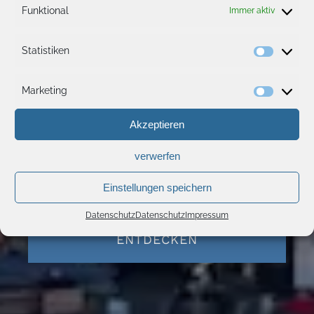
Funktional
Immer aktiv
Statistiken
Statisti
Marketing
Marketi
Akzeptieren
verwerfen
Einstellungen speichern
Datenschutz
Datenschutz
Impressum
EINKAUFSZENTRUM
ENTDECKEN